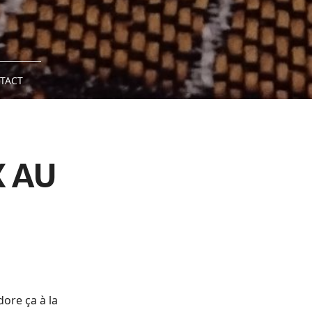
TACT
 AU
dore ça à la