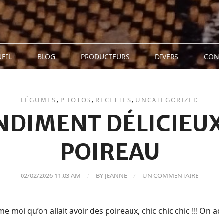
EIL
BLOG
PRODUCTEURS
DIVERS
CON
,
,
,
LÉGUMES
PHOTOS
RECETTES
UNCATEGORIZED
NDIMENT DÉLICIEUX
POIREAU
02/02/2026 11:03 AM
BY
JEANNE
UN COMMENTAIRE
 moi qu’on allait avoir des poireaux, chic chic chic !!! On a