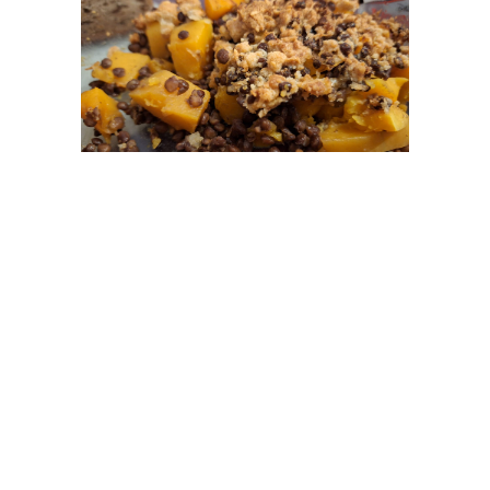
Bilan : eh bien tout le monde en a repris, y compris la
mère de Monsieur, pourtant facilement difficile (vous
verrez rarement ces 2 mots associés) quand c’est moi
qui cuisine (parce que bon, une bru ne peut pas faire les
choses parfaitement, ça se saurait
). Je n’étais plus
trop sûre de si Mademoiselle II aimait les lentilles,
apparemment la réponse est oui, parce qu’on ne l’a pas
entendue du repas (et croyez-moi, c’est un critère
d’appréciation sûr !).