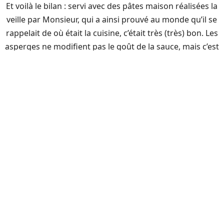
Et voilà le bilan : servi avec des pâtes maison réalisées la
veille par Monsieur, qui a ainsi prouvé au monde qu’il se
rappelait de où était la cuisine, c’était très (très) bon. Les
asperges ne modifient pas le goût de la sauce, mais c’est
très agréable de tomber sur un petit bout mélangé avec
le reste. Ça donne un côté léger et parfumé.
Merci Claire pour cette très bonne idée !