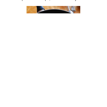
Monsieur était content de manger les asperges
autrement que toujours à la sauce hollandaise !? (même
si avec tous ces tests de nouvelles recettes, ça fait un
bout de temps qu’on n’en a pas mangé, de la sauce
hollandaise).