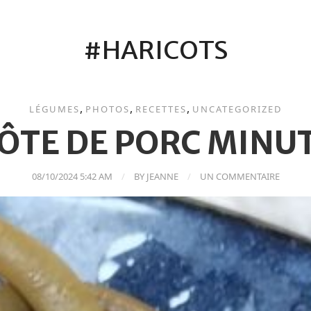
#HARICOTS
,
,
,
LÉGUMES
PHOTOS
RECETTES
UNCATEGORIZED
ÔTE DE PORC MINU
08/10/2024 5:42 AM
BY
JEANNE
UN COMMENTAIRE