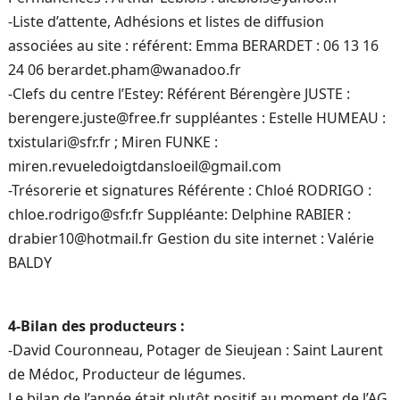
-Liste d’attente, Adhésions et listes de diffusion
associées au site : référent: Emma BERARDET : 06 13 16
24 06 berardet.pham@wanadoo.fr
-Clefs du centre l’Estey: Référent Bérengère JUSTE :
berengere.juste@free.fr suppléantes : Estelle HUMEAU :
txistulari@sfr.fr ; Miren FUNKE :
miren.revueledoigtdansloeil@gmail.com
-Trésorerie et signatures Référente : Chloé RODRIGO :
chloe.rodrigo@sfr.fr Suppléante: Delphine RABIER :
drabier10@hotmail.fr Gestion du site internet : Valérie
BALDY
4-Bilan des producteurs :
-David Couronneau, Potager de Sieujean : Saint Laurent
de Médoc, Producteur de légumes.
Le bilan de l’année était plutôt positif au moment de l’AG,