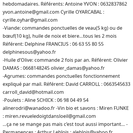
hebdomadaires. Référents: Antoine YVON : 0632837862
yvon.antoine@gmail.com Cyrille OYARCABAL :
cyrille.oyhar@gmail.com
-Viande: commandes ponctuelles de veau(5 kg) ou de
bœuf(10 kg), huile de noix et biere…tous les 2 mois
Référent: Delphine FRANCIUS : 06 63 55 80 55
delphinesous@yahoo.fr
-Huile d’Olive: commande 2 fois par an. Référent: Olivier
DAMAS : 0668148245 olivier_damas@yahoo.fr
-Agrumes: commandes ponctuelles fonctionnement
expliqué par mail. Référent: David CARROLL : 0663545633
carroll_david@hotmail.com
-Poulets : Aline SCHICK : 06 98 04 49 54
alinerodri@wanadoo.fr -Vin bio et savons : Miren FUNKE
: miren.revueledoigtdansloeil@gmail.com
…ça ne se mange pas mais c’est tout aussi important… -
Permanences : Arthur Leblois : aleblois@yahoo.fr